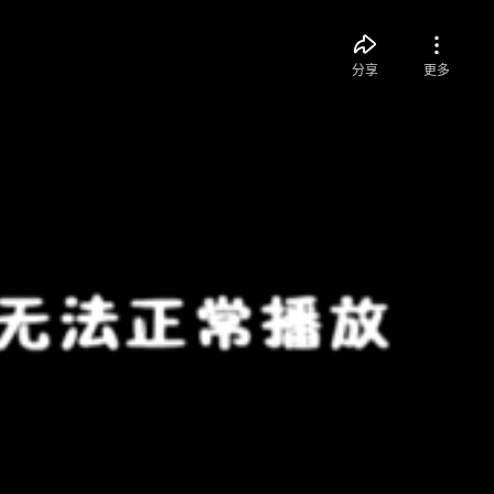
分享
更多