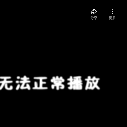
分享
更多