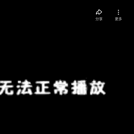
分享
更多