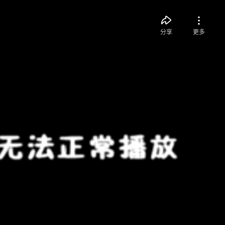
分享
更多