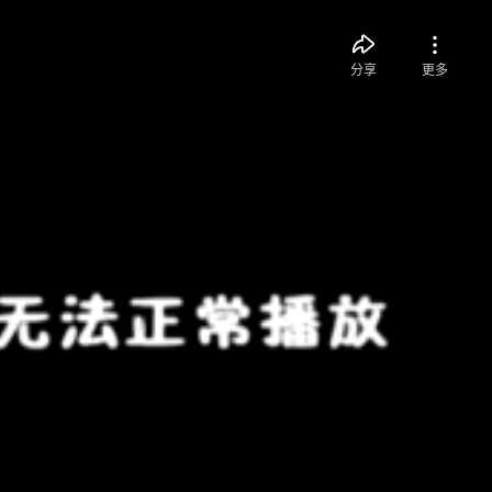
分享
更多