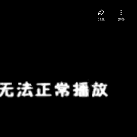
分享
更多