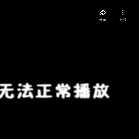
分享
更多