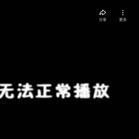
分享
更多