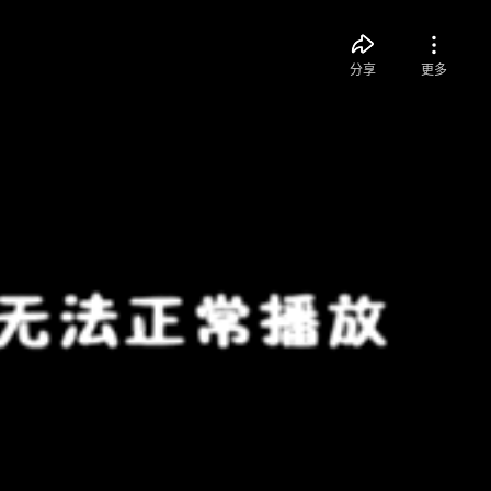
分享
更多