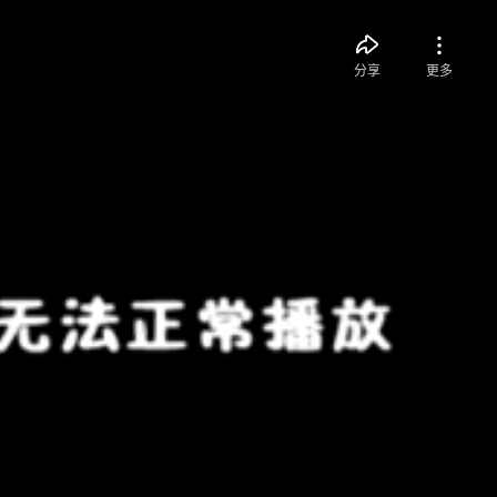
分享
更多