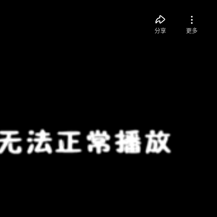
分享
更多