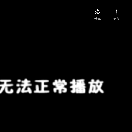
分享
更多