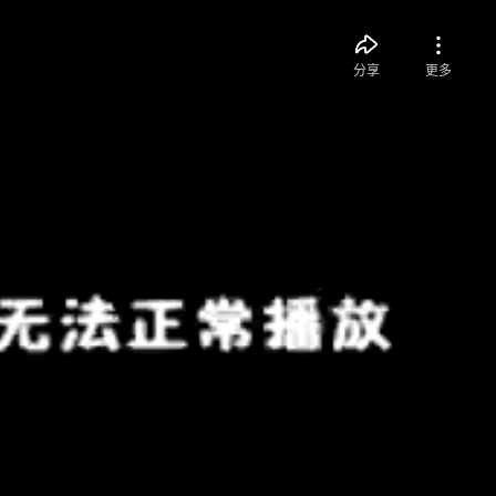
分享
更多