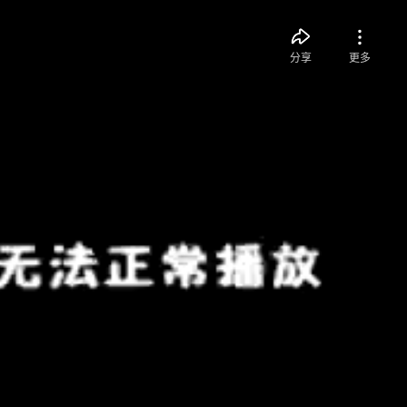
分享
更多