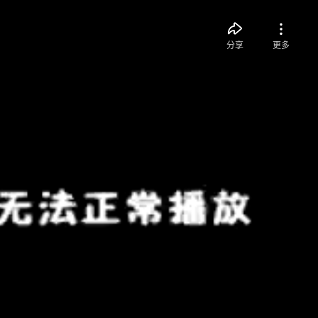
分享
更多