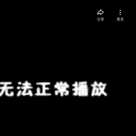
分享
更多