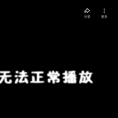
分享
更多