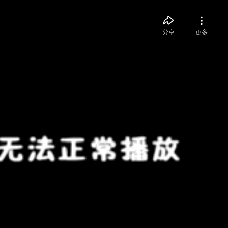
分享
更多