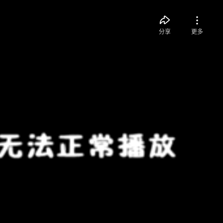
分享
更多