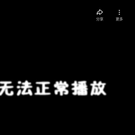
分享
更多