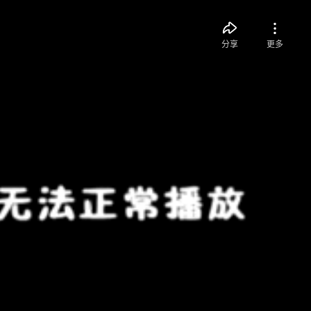
分享
更多