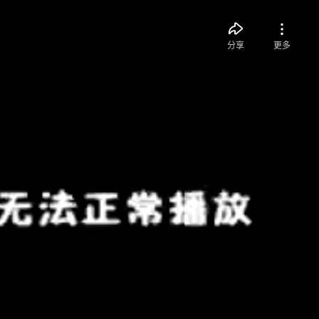
分享
更多