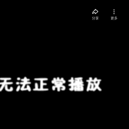
分享
更多