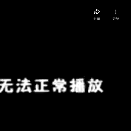
分享
更多