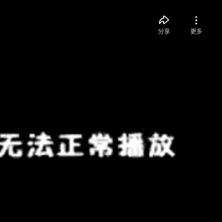
分享
更多