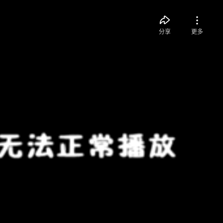
分享
更多