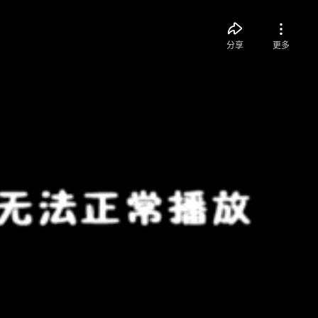
分享
更多