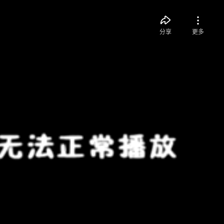
分享
更多