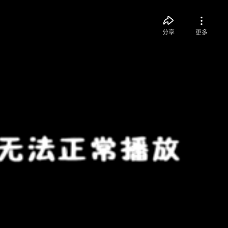
分享
更多