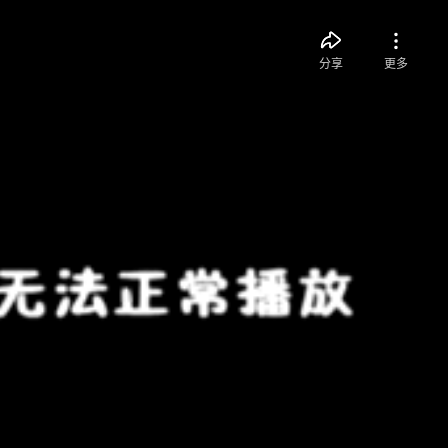
分享
更多