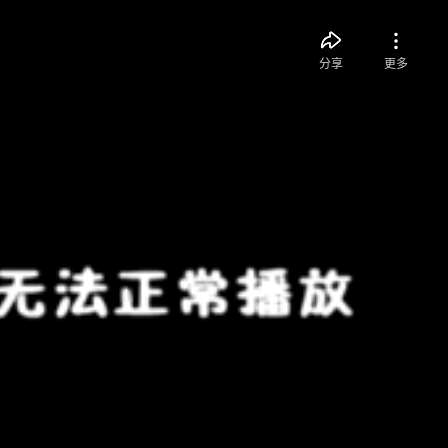
分享
更多