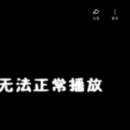
分享
更多