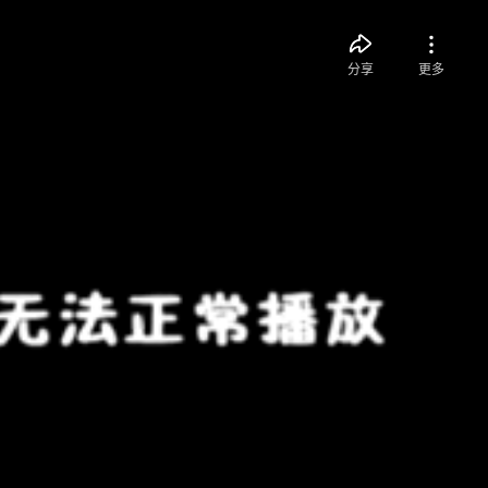
分享
更多