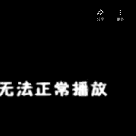
分享
更多