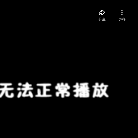
分享
更多