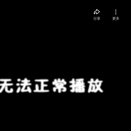
分享
更多