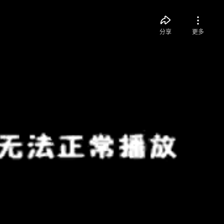
分享
更多