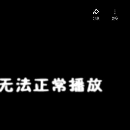
分享
更多