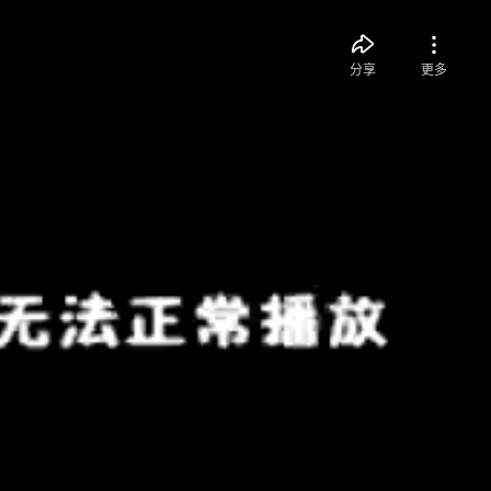
分享
更多