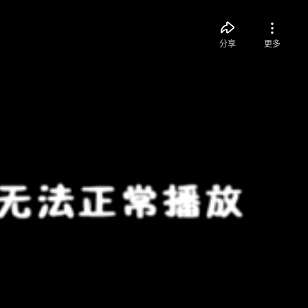
分享
更多