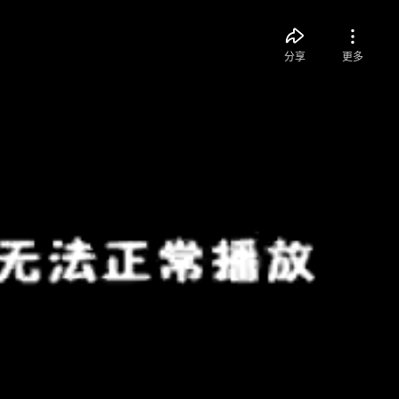
分享
更多