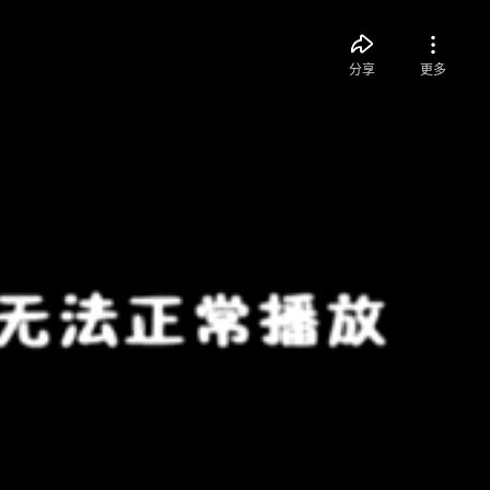
分享
更多