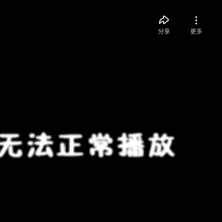
分享
更多