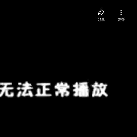
分享
更多