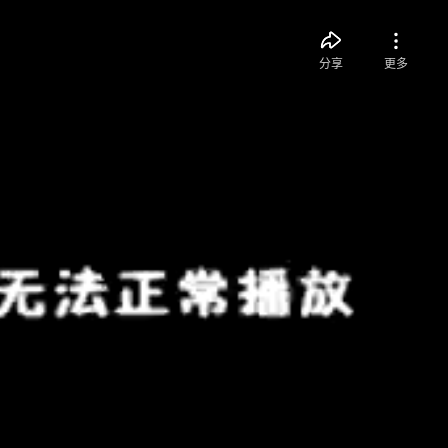
分享
更多