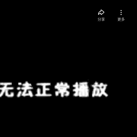
分享
更多