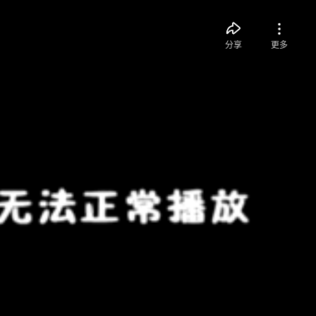
分享
更多