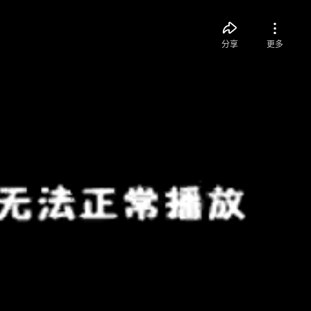
分享
更多