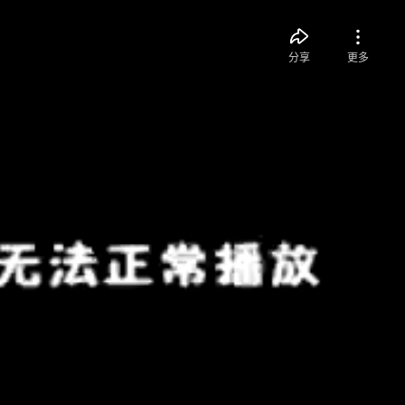
分享
更多