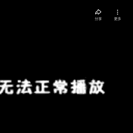
分享
更多